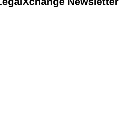
LegalXchange Newsletter
ch möchte den Newsletter abonnieren und keine Neuigkeiten
ehr verpassen!
Ich habe die Datenschutzerklärung zur Kenntnis genommen.