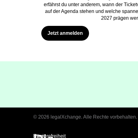
erfährst du unter anderem, wann der Ticket
auf der Agenda stehen und welche spann
2027 prägen wer
Jetzt anmelden
© 2026 legalXchange. Alle Rechte vorbehalten.
Event
Barrierefreiheit