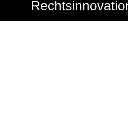
Rechtsinnovatio
I
m