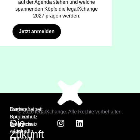
auf der Agenda stehen und welche
spannenden Köpfe die legalXchange
2027 prägen werden.
Jetzt anmelden
Event
Barrierefreiheit
© 2026 legalXchange. Alle Rechte vorbehalten.
Speaker
Datenschutz
Die
Programm
Datenschutz
Zukunft
LinkedIn
AGB
Impressum