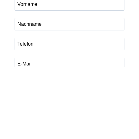
Ich habe die Datenschutzerklärung zur Kenntnis
genommen.
Ich stimme zu, dass meine Angaben zum Versand des
legalXchange Newsletters, Updates und aktuellen
Programminformationen verarbeitet werden. Die