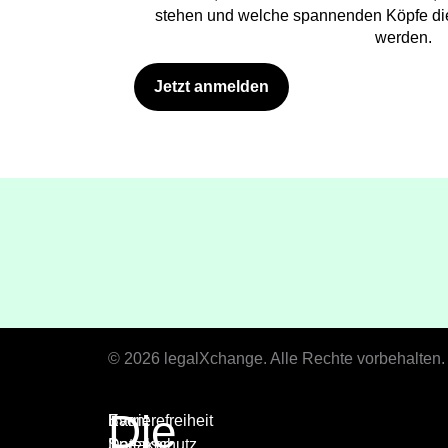
stehen und welche spannenden Köpfe di
werden.
Jetzt anmelden
© 2026 legalXchange. Alle Rechte vorbehalten.
Die
Event
Barrierefreiheit
Speaker
Datenschutz