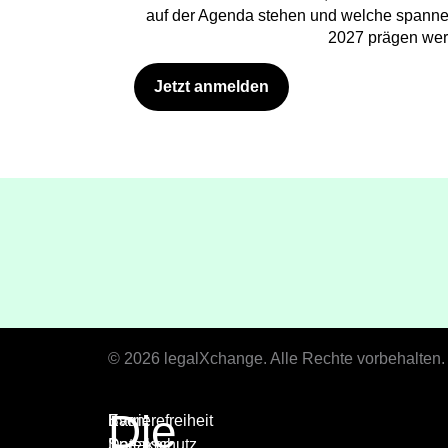
auf der Agenda stehen und welche spann
2027 prägen wer
Jetzt anmelden
© 2026 legalXchange. Alle Rechte vorbehalten.
Die
Event
Barrierefreiheit
Speaker
Datenschutz