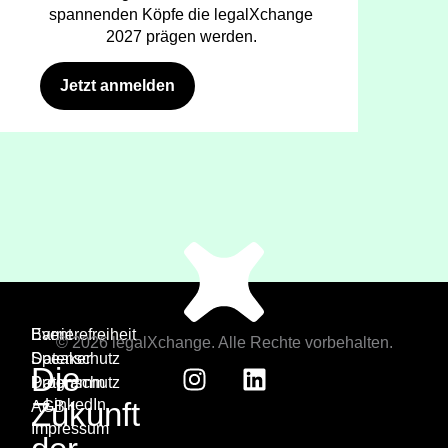
spannenden Köpfe die legalXchange
2027 prägen werden.
Jetzt anmelden
Event
Barrierefreiheit
© 2026 legalXchange. Alle Rechte vorbehalten.
Speaker
Datenschutz
Die
Programm
Datenschutz
Zukunft
LinkedIn
AGB
Impressum