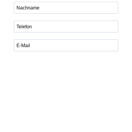
Ich habe die Datenschutzerklärung zur Kenntnis
genommen.
Ich stimme zu, dass meine Angaben zum Versand des
legalXchange Newsletters, Updates und aktuellen
Programminformationen verarbeitet werden. Die
Einwilligung kann ich jederzeit über den Abmeldelink im
Newsletter oder per E-Mail an info@legalxchange.de