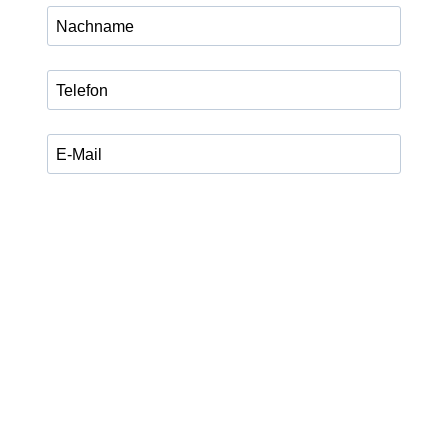
Ich habe die Datenschutzerklärung zur Kenntnis
genommen.
Ich stimme zu, dass meine Angaben zum Versand des
legalXchange Newsletters, Updates und aktuellen
Programminformationen verarbeitet werden. Die
Einwilligung kann ich jederzeit über den Abmeldelink im
Newsletter oder per E-Mail an info@legalxchange.de