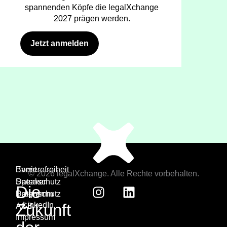
spannenden Köpfe die legalXchange
2027 prägen werden.
Jetzt anmelden
Event
Barrierefreiheit
© 2026 legalXchange. Alle Rechte vorbehalten.
Speaker
Datenschutz
Die
Programm
Datenschutz
Zukunft
LinkedIn
AGB
Impressum