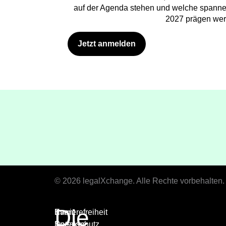
auf der Agenda stehen und welche spann
2027 prägen wer
Jetzt anmelden
© 2026 legalXchange. Alle Rechte vorbehalten.
Die
Event
Barrierefreiheit
Speaker
Datenschutz