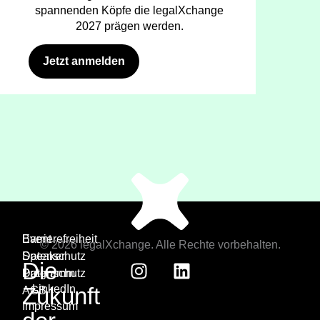
spannenden Köpfe die legalXchange
2027 prägen werden.
Jetzt anmelden
Event
Barrierefreiheit
© 2026 legalXchange. Alle Rechte vorbehalten.
Speaker
Datenschutz
Die
Programm
Datenschutz
Zukunft
LinkedIn
AGB
Impressum