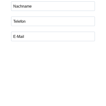
Ich habe die Datenschutzerklärung zur Kenntnis
genommen.
Ich stimme zu, dass meine Angaben zum Versand des
legalXchange Newsletters, Updates und aktuellen
Programminformationen verarbeitet werden. Die
Einwilligung kann ich jederzeit über den Abmeldelink im
Newsletter oder per E-Mail an info@legalxchange.de